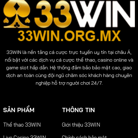
quả
giải
nhất
độc
đắc
mỗi
ngày
33WIN
là nền tảng cá cược trực tuyến uy tín tại châu Á,
nổi bật với các dịch vụ cá cược thể thao, casino online và
game slot hấp dẫn. Hệ thống đảm bảo bảo mật cao, giao
dịch an toàn cùng đội ngũ chăm sóc khách hàng chuyên
nghiệp hỗ trợ người chơi 24/7.
SẢN PHẨM
THÔNG TIN
Thể thao 33WIN
Giới thiệu 33WIN
Live Casino 33WIN
Chính sách bảo mật