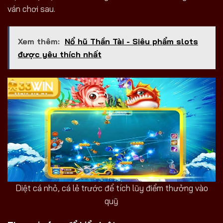
ván chơi sau.
Xem thêm:
Nổ hũ Thần Tài - Siêu phẩm slots
được yêu thích nhất
Diệt cá nhỏ, cá lẻ trước để tích lũy điểm thưởng vào
quỹ