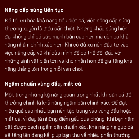
Nâng cấp súng liên tục
Để tối ưu hóa khả năng tiêu diệt cá, việc nâng cấp súng
thường xuyên là điều cần thiết. Những khẩu súng hiện
đại không chỉ có sức mạnh bắn cao hơn mà còn có khả
năng nhắm chính xác hơn. Khi có đủ xu nên đầu tư vào
việc nâng cấp vũ khí của mình để có thể đối đầu với
những sinh vật biển lớn và khó nhằn hơn để gia tăng khả
năng thắng lớn trong mỗi ván chơi.
Ngắm chuẩn vùng đầu, mắt cá
Một trong những kỹ năng quan trọng nhất khi săn cá đổi
thưởng chính là khả năng ngắm bắn chính xác. Để đạt
hiệu quả cao nhất, bạn nên tập trung vào vùng đầu hoặc
mắt cá, vì đây là những điểm yếu của chúng. Khi bạn nắm
bắt được cách ngắm bắn chuẩn xác, khả năng hạ gục cá
sẽ tăng lên đáng kể, giúp bạn thu về nhiều phần thưởng