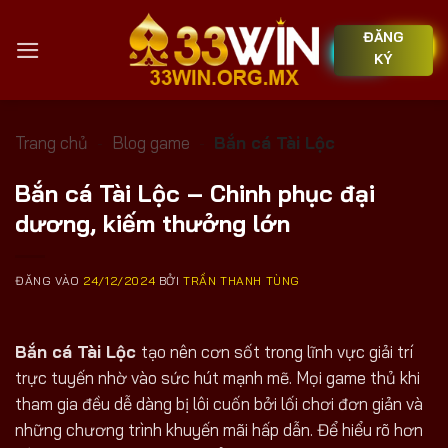
Bỏ
ĐĂNG
qua
KÝ
nội
dung
Trang chủ
-
Blog game
-
Bắn cá Tài Lộc
Bắn cá Tài Lộc – Chinh phục đại
dương, kiếm thưởng lớn
ĐĂNG VÀO
24/12/2024
BỞI
TRẦN THANH TÙNG
Bắn cá Tài Lộc
tạo nên cơn sốt trong lĩnh vực giải trí
trực tuyến nhờ vào sức hút mạnh mẽ. Mọi game thủ khi
tham gia đều dễ dàng bị lôi cuốn bởi lối chơi đơn giản và
những chương trình khuyến mãi hấp dẫn. Để hiểu rõ hơn