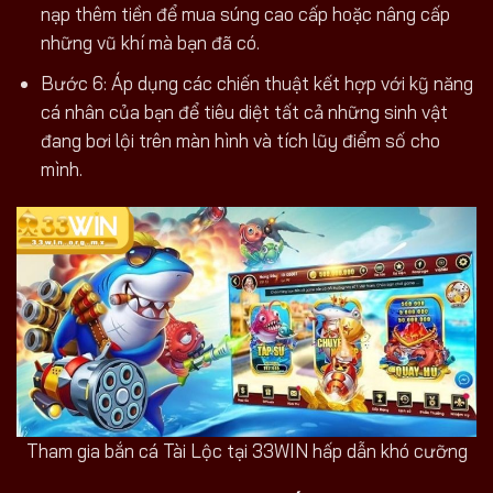
nạp thêm tiền để mua súng cao cấp hoặc nâng cấp
những vũ khí mà bạn đã có.
Bước 6: Áp dụng các chiến thuật kết hợp với kỹ năng
cá nhân của bạn để tiêu diệt tất cả những sinh vật
đang bơi lội trên màn hình và tích lũy điểm số cho
mình.
Tham gia bắn cá Tài Lộc tại 33WIN hấp dẫn khó cưỡng