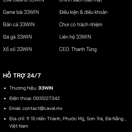
Game bài 33WIN
Điều kiện & điều khoản
Bắn cá 33WIN
Chơi có trách nhiệm
Đá gà 33WIN
Liên hệ 33WIN
Xổ số 33WIN
CEO: Thanh Tùng
HỖ TRỢ 24/7
Thương hiệu:
33WIN
Điện thoại: 0931227342
Email:
contact@caval.mx
Địa chỉ: 11 Tô Hiến Thành, Phước Mỹ, Sơn Trà, Đà Nẵng ,
Việt Nam