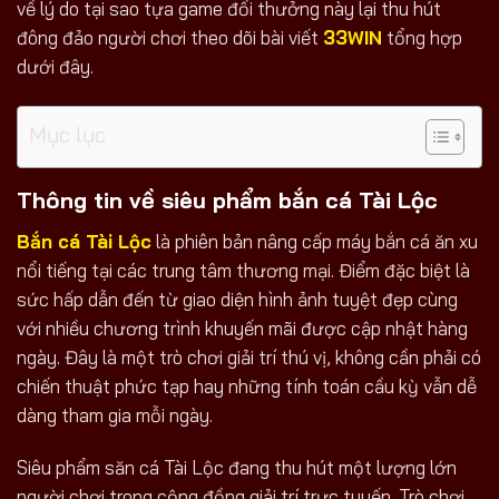
về lý do tại sao tựa game đổi thưởng này lại thu hút
đông đảo người chơi theo dõi bài viết
33WIN
tổng hợp
dưới đây.
Mục lục
Thông tin về siêu phẩm bắn cá Tài Lộc
Bắn cá Tài Lộc
là phiên bản nâng cấp máy bắn cá ăn xu
nổi tiếng tại các trung tâm thương mại. Điểm đặc biệt là
sức hấp dẫn đến từ giao diện hình ảnh tuyệt đẹp cùng
với nhiều chương trình khuyến mãi được cập nhật hàng
ngày. Đây là một trò chơi giải trí thú vị, không cần phải có
chiến thuật phức tạp hay những tính toán cầu kỳ vẫn dễ
dàng tham gia mỗi ngày.
Siêu phẩm săn cá Tài Lộc đang thu hút một lượng lớn
người chơi trong cộng đồng giải trí trực tuyến. Trò chơi