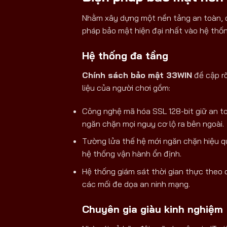
Nhằm xây dựng một nền tảng an toàn, đá
pháp bảo mật hiện đại nhất vào hệ thố
Hệ thống đa tầng
Chính sách bảo mật 33WIN
đề cập rõ
liệu của người chơi gồm:
Công nghệ mã hóa SSL 128-bit giữ an toà
ngăn chặn mọi nguy cơ lộ ra bên ngoài.
Tường lửa thế hệ mới ngăn chặn hiệu qu
hệ thống vận hành ổn định.
Hệ thống giám sát thời gian thực theo d
các mối đe dọa an ninh mạng.
Chuyên gia giàu kinh nghiệm