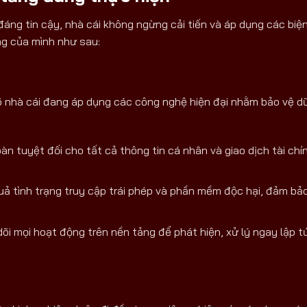
ng tin cậy, nhà cái không ngừng cải tiến và áp dụng các biệ
ng của mình như sau:
 nhà cái đang áp dụng các công nghệ hiện đại nhằm bảo vệ d
n tuyệt đối cho tất cả thông tin cá nhân và giao dịch tài chí
ả tình trạng truy cập trái phép và phần mềm độc hại, đảm bả
õi mọi hoạt động trên nền tảng để phát hiện, xử lý ngay lập t