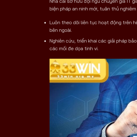
Nhà cái sở hữu đội ngũ chuyên gia IT gi
biện pháp an ninh mới, tuân thủ nghiê
Luôn theo dõi liên tục hoạt động trên h
bên ngoài.
Nghiên cứu, triển khai các giải pháp bả
các mối đe dọa tinh vi.