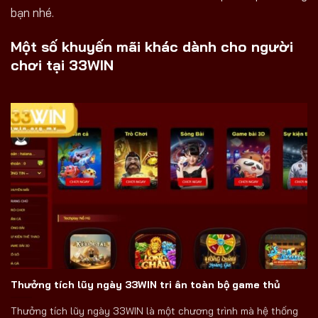
bạn nhé.
Một số khuyến mãi khác dành cho người
chơi tại 33WIN
Thưởng tích lũy ngày 33WIN tri ân toàn bộ game thủ
Thưởng tích lũy ngày 33WIN là một chương trình mà hệ thống