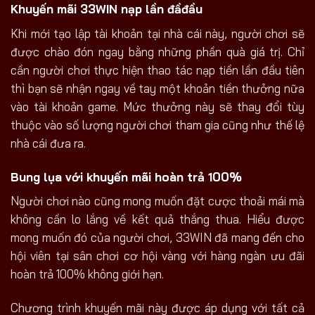
Khuyến mãi 33WIN nạp lần đầđầu
Khi mới tạo lập tài khoản tại nhà cái này, người chơi sẽ
được chào đón ngay bằng những phần quà giá trị. Chỉ
cần người chơi thực hiện thao tác nạp tiền lần đầu tiên
thì bạn sẽ nhận ngay về tay một khoản tiền thưởng nữa
vào tài khoản game. Mức thưởng này sẽ thay đổi tùy
thuộc vào số lượng người chơi tham gia cũng như thế lệ
nhà cái đưa ra.
Bung lụa với khuyến mãi hoàn trả 100%
Người chơi nào cũng mong muốn đặt cược thoải mái mà
không cần lo lắng về kết quả thắng thua. Hiểu được
mong muốn đó của người chơi, 33WIN đã mang đến cho
hội viên tại sân chơi cơ hội vàng với hàng ngàn ưu đãi
hoàn trả 100% không giới hạn.
Chương trình khuyến mãi này được áp dụng với tất cả