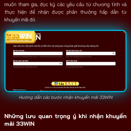
muốn tham gia, đọc kỹ các yêu cầu từ chương tình và
thực hiện để nhận được phần thưởng hấp dẫn từ
khuyến mãi đó.
Hướng dẫn các bước nhận khuyến mãi 33WIN
Những lưu quan trọng ý khi nhận khuyến
mãi 33WIN