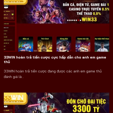
33WIN hoàn trả tiền cược cực hấp dẫn cho anh em game
thủ
33WIN hoàn trả tiền cược đang được các anh em game thủ
đánh giá là...