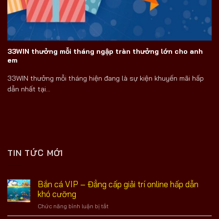
33WIN thưởng mỗi tháng ngập tràn thưởng lớn cho anh
em
33WIN thưởng mỗi tháng hiện đang là sự kiện khuyến mãi hấp
dẫn nhất tại...
TIN TỨC MỚI
Bắn cá VIP – Đẳng cấp giải trí online hấp dẫn
khó cưỡng
Chức năng bình luận bị tắt
ở
Bắn