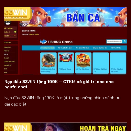
Nạp đầu 33WIN tặng 199K – CTKM có giá trị cao cho
người chơi
Nạp đầu 33WIN tặng 199K là một trong những chính sách ưu
đãi đặc biệt...