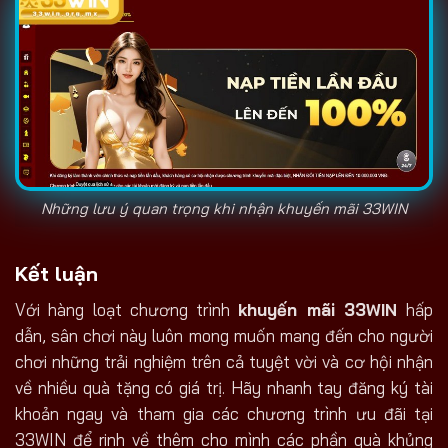
Những lưu ý quan trọng khi nhận khuyến mãi 33WIN
Kết luận
Với hàng loạt chương trình
khuyến mãi 33WIN
hấp
dẫn, sân chơi này luôn mong muốn mang đến cho người
chơi những trải nghiệm trên cả tuyệt vời và cơ hội nhận
về nhiều quà tặng có giá trị. Hãy nhanh tay đăng ký tài
khoản ngay và tham gia các chương trình ưu đãi tại
33WIN để rinh về thêm cho mình các phần quà khủng