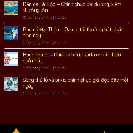
cá
Bắn cá Tài Lộc – Chinh phục đại dương, kiếm
VIP
thưởng lớn
–
Chức năng bình luận bị tắt
ở
Đẳng
Bắn
cấp
cá
Bắn cá Đại Thần – Game đổi thưởng hót nhất
giải
Tài
hiện nay
trí
Lộc
online
Chức năng bình luận bị tắt
ở
–
hấp
Bắn
Chinh
dẫn
cá
Bạch thủ lô – Chia sẻ bí kíp soi lô chuẩn, hiệu
phục
khó
Đại
quả nhất
đại
cưỡng
Thần
dương,
Chức năng bình luận bị tắt
ở
–
kiếm
Bạch
Game
thưởng
thủ
Song thủ lô và bí kíp chinh phục giải độc đắc mỗi
đổi
lớn
lô
ngày
thưởng
–
hót
Chức năng bình luận bị tắt
ở
Chia
nhất
Song
sẻ
hiện
thủ
bí
nay
lô
kíp
và
soi
bí
lô
kíp
chuẩn,
chinh
hiệu