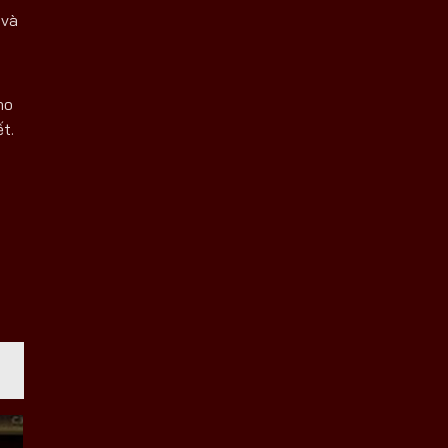
 và
ho
t.