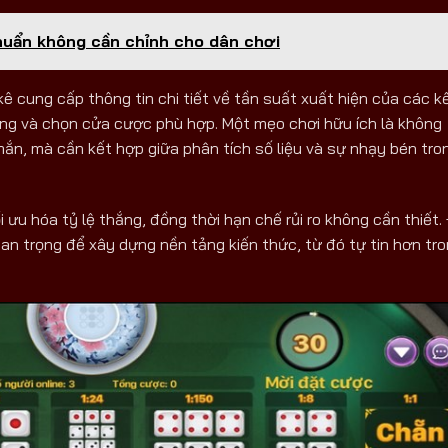
huẩn không cần chỉnh cho dân chơi
ê cung cấp thông tin chi tiết về tần suất xuất hiện của các k
ớng và chọn cửa cược phù hợp. Một mẹo chơi hữu ích là không
n, mà cần kết hợp giữa phân tích số liệu và sự nhạy bén tro
 ưu hóa tỷ lệ thắng, đồng thời hạn chế rủi ro không cần thiết.
uan trọng để xây dựng nền tảng kiến thức, từ đó tự tin hơn tr