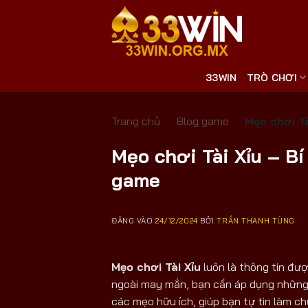
Bỏ
qua
nội
dung
33WIN
TRÒ CHƠI
Trang chủ
-
Blog game
-
Mẹo chơi Tà
Mẹo chơi Tài Xỉu – Bí
game
ĐĂNG VÀO
24/12/2024
BỞI
TRẦN THANH TÙNG
Mẹo chơi Tài Xỉu
luôn là thông tin đư
ngoài may mắn, bạn cần áp dụng những c
các mẹo hữu ích, giúp bạn tự tin làm ch