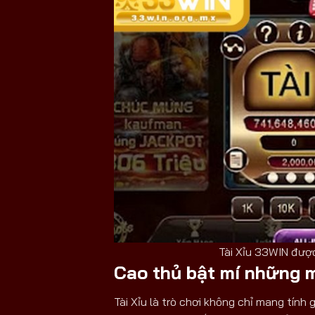
Tài Xỉu 33WIN được
Cao thủ bật mí những m
Tài Xỉu là trò chơi không chỉ mang tính 