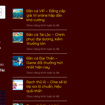
Bắn cá VIP – Đẳng cấp
giải trí online hấp dẫn
khó cưỡng
Chức năng bình luận bị tắt
ở
Bắn
cá
Bắn cá Tài Lộc – Chinh
VIP
phục đại dương, kiếm
o
–
thưởng lớn
Đẳng
u
Chức năng bình luận bị tắt
ở
cấp
Bắn
giải
cá
trí
Bắn cá Đại Thần –
Tài
online
Game đổi thưởng hót
cao
Lộc
hấp
nhất hiện nay
–
dẫn
Tài
Chức năng bình luận bị tắt
ở
Chinh
khó
Bắn
phục
cưỡng
cá
đại
Bạch thủ lô – Chia sẻ bí
Đại
dương,
kíp soi lô chuẩn, hiệu
Thần
kiếm
quả nhất
–
thưởng
Chức năng bình luận bị tắt
ở
Game
lớn
Bạch
đổi
thủ
thưởng