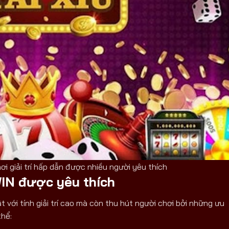
hơi giải trí hấp dẫn được nhiều người yêu thích
WIN được yêu thích
t với tính giải trí cao mà còn thu hút người chơi bởi những ưu
thể: