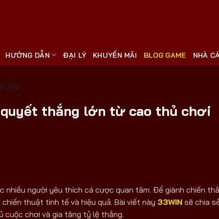
HƯỚNG DẪN
ĐẠI LÝ
KHUYẾN MÃI
BLOG GAME
NHÀ CÁ
i Xỉu
 quyết thắng lớn từ cao thủ chơi
ợc nhiều người yêu thích cá cược quan tâm. Để giành chiến th
hiến thuật tinh tế và hiệu quả. Bài viết này
33WIN
sẽ chia s
ủ cuộc chơi và gia tăng tỷ lệ thắng.