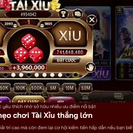
 yêu thích nhờ sở hữu nhiều ưu điểm nổi bật
ẹo chơi Tài Xỉu thắng lớn
giải trí cao mà còn đem lại cơ hội kiếm tiền hấp dẫn nếu bạn biế