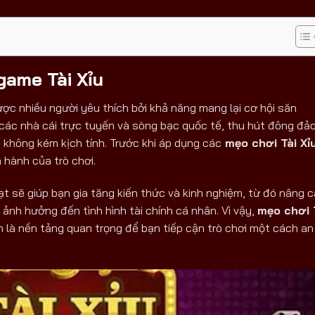
 game Tài Xỉu
 được nhiều người yêu thích bởi khả năng mang lại cơ hội săn
các nhà cái trực tuyến và sòng bạc quốc tế, thu hút đông đả
 không kém kịch tính. Trước khi áp dụng các
mẹo chơi Tài Xỉ
n hành của trò chơi.
t sẽ giúp bạn gia tăng kiến thức và kinh nghiệm, từ đó nâng 
nh hưởng đến tình hình tài chính cá nhân. Vì vậy,
mẹo chơi 
 là nền tảng quan trọng để bạn tiếp cận trò chơi một cách an